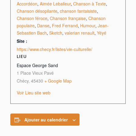
Accordéon
,
Aimée Leballeur
,
Chanson à Texte
,
Chanson désopilante
,
chanson fantaisiste
,
Chanson féroce
,
Chanson française
,
Chanson
populaire
,
Danse
,
Fred Ferrand
,
Humour
,
Jean-
Sebastien Bach
,
Sketch
,
valerian renault
,
Yéyé
Site :
https://www.checy.fr/listes/vie-culturelle/
LIEU
Espace George Sand
1 Place Vieux Pavé
Chécy
,
45430
+ Google Map
Voir Lieu site web
Ajouter au calendrier