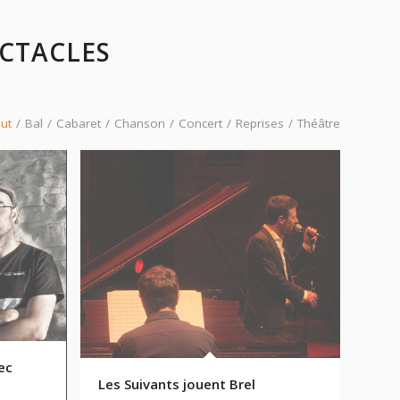
CTACLES
ut
/
Bal
/
Cabaret
/
Chanson
/
Concert
/
Reprises
/
Théâtre
ec
Les Suivants jouent Brel