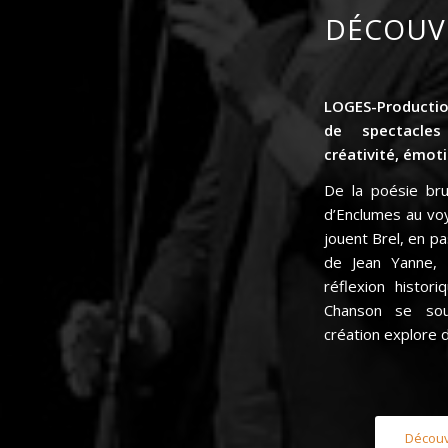
DÉCOUV
LOGES-Productio
de spectacle
créativité, émot
De la poésie b
d’Enclumes
au vo
jouent Brel
, en p
de
Jean Yanne,
réflexion histo
Chanson se sou
création explore 
Découv