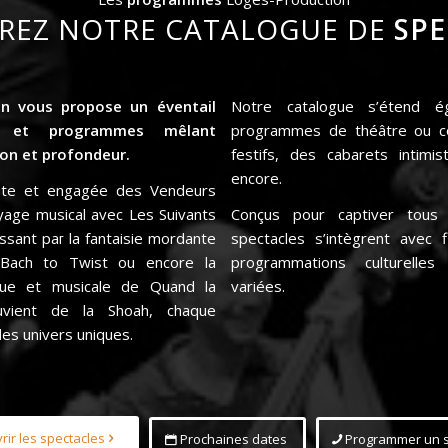
REZ NOTRE CATALOGUE DE
SPE
n vous propose un éventail
Notre catalogue s’étend 
s et programmes mêlant
programmes de théâtre ou c
ion et profondeur.
festifs, des cabarets intimi
encore.
rute et engagée des
Vendeurs
yage musical avec
Les Suivants
Conçus pour captiver tous 
assant par la fantaisie mordante
spectacles s’intègrent avec 
 Bach to Twist
ou encore la
programmations culturelles
rique et musicale de
Quand la
variées.
vient de la Shoah
, chaque
des univers uniques.
rir les spectacles
Prochaines dates
Programmer un s