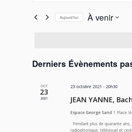
navigation
clé.
de
Rechercher
À venir
Aujourd’hui
Évènements
vues
par
Sélectionnez
Évènements
mot-
une
clé.
date.
Derniers Évènements pa
OCT
23 octobre 2021 - 20h30
23
JEAN YANNE, Bach 
2021
Espace George Sand
1 Place V
Pendant plus de quarante ans,
radiophonique, télévisuel et cin