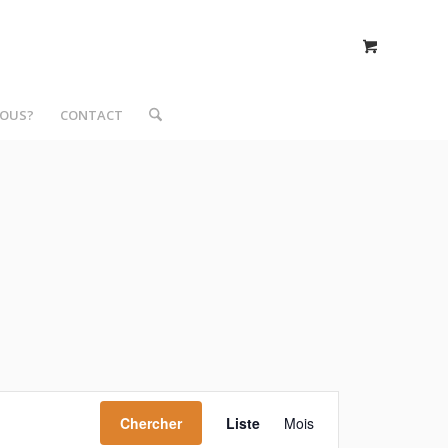
NOUS?
CONTACT
Navigation
de
Chercher
Liste
Mois
vues