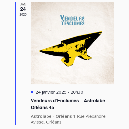
JAN
24
2025
Mis
24 janvier 2025 - 20h30
en
Vendeurs d’Enclumes – Astrolabe –
avant
Orléans 45
Astrolabe - Orléans
1 Rue Alexandre
Avisse, Orléans