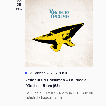
JAN
25
2025
Mis
25 janvier 2025 - 20h30
en
Vendeurs d’Enclumes – La Puce à
avant
l’Oreille – Riom (63)
La Puce à l'Oreille - Riom (63)
16 Rue du
Général Chapsal, Riom