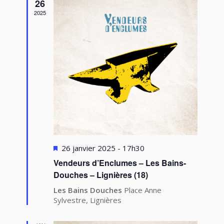
vues
26
2025
Évèneme
Mis
26 janvier 2025 - 17h30
en
Vendeurs d’Enclumes – Les Bains-
avant
Douches – Lignières (18)
Les Bains Douches
Place Anne
Sylvestre, Lignières