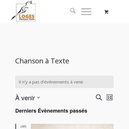
Chanson à Texte
Il n’y a pas d’évènements à venir.
Recherc
Naviga
À venir
Recherche
Liste
de
et
Sélectionnez
vues
Derniers Évènements passés
navigati
une
Évène
date.
de
JAN