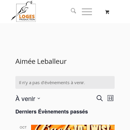
Aimée Leballeur
Il n’y a pas d’évènements à venir.
Recherc
Naviga
À venir
Recherche
Liste
de
et
Sélectionnez
vues
Derniers Évènements passés
navigati
une
Évène
date.
de
OCT