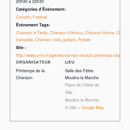
20h30 à 22h30
Catégories d’Évènement:
Concert
,
Festival
Évènement Tags:
Chanson à Texte
,
Chanson d'Amour
,
Chanson féroce
,
Chans
française
,
Chanson rock
,
guitare
,
Poésie
Site :
http://www.orne.fr/agenda/val-rian-renault-printemps-chanson
ORGANISATEUR
LIEU
Printemps de la
Salle des Fêtes
Chanson
Moulins la Marche
Place de l'Hôtel de
Ville
Moulins la Marche
,
61380
+ Google Map