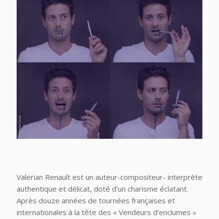
Valerian Renault est un auteur-compositeur- interprète
authentique et délicat, doté d’un charisme éclatant.
Après douze années de tournées françaises et
internationales à la tête des « Vendeurs d’enclumes »