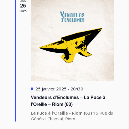
JAN
25
2025
Mis
25 janvier 2025 - 20h30
en
Vendeurs d’Enclumes – La Puce à
avant
l’Oreille – Riom (63)
La Puce à l'Oreille - Riom (63)
16 Rue du
Général Chapsal, Riom