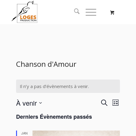
Chanson d'Amour
Il n’y a pas d’évènements à venir.
Recherc
Naviga
À venir
Recherche
Liste
de
et
Sélectionnez
vues
Derniers Évènements passés
navigati
une
Évène
date.
de
JAN