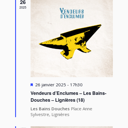
vues
26
2025
Évèneme
Mis
26 janvier 2025 - 17h30
en
Vendeurs d’Enclumes – Les Bains-
avant
Douches – Lignières (18)
Les Bains Douches
Place Anne
Sylvestre, Lignières