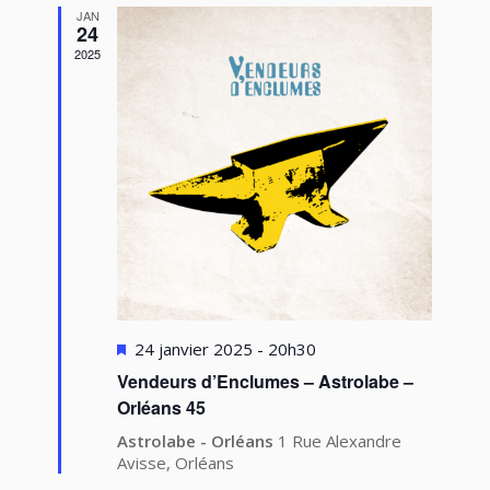
JAN
24
2025
Mis
24 janvier 2025 - 20h30
en
Vendeurs d’Enclumes – Astrolabe –
avant
Orléans 45
Astrolabe - Orléans
1 Rue Alexandre
Avisse, Orléans