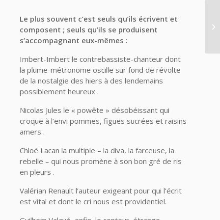
Le plus souvent c’est seuls qu’ils écrivent et
composent ; seuls qu’ils se produisent
s’accompagnant eux-mêmes :
Imbert-Imbert le contrebassiste-chanteur dont
la plume-métronome oscille sur fond de révolte
de la nostalgie des hiers à des lendemains
possiblement heureux .
Nicolas Jules le « powête » désobéissant qui
croque à l’envi pommes, figues sucrées et raisins
amers .
Chloé Lacan la multiple – la diva, la farceuse, la
rebelle – qui nous promène à son bon gré de ris
en pleurs .
Valérian Renault l’auteur exigeant pour qui l’écrit
est vital et dont le cri nous est providentiel.
Guilhem Valayé, enfin, le conteur, étrange