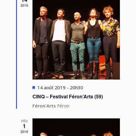
2019
Mis
14 août 2019 - 20h30
en
CINQ – Festival Féron’Arts (59)
avant
Féron'Arts
Féron
FÉV
1
2019