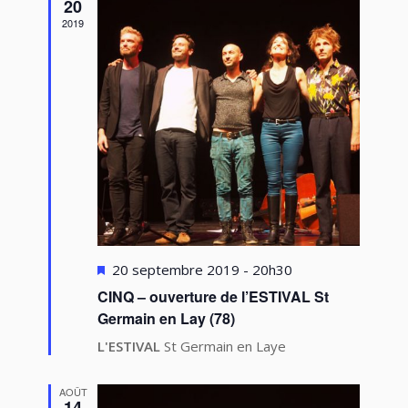
vues
20
2019
Évèneme
Mis
20 septembre 2019 - 20h30
en
CINQ – ouverture de l’ESTIVAL St
avant
Germain en Lay (78)
L'ESTIVAL
St Germain en Laye
AOÛT
14