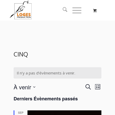
CINQ
Il n’y a pas d’évènements à venir.
Recherc
Naviga
À venir
Recherche
Liste
de
et
Sélectionnez
vues
Derniers Évènements passés
navigati
une
Évène
date.
de
SEP