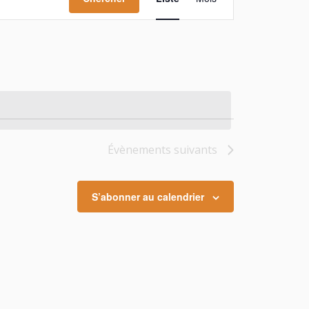
vues
Évènement
Évènements
suivants
S’abonner au calendrier