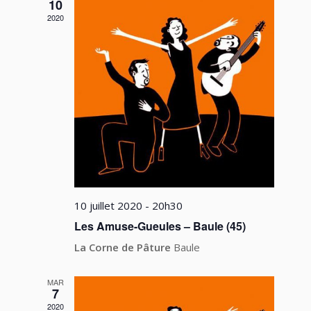
vues
10
2020
Évèneme
10 juillet 2020 - 20h30
Les Amuse-Gueules – Baule (45)
La Corne de Pâture
Baule
MAR
7
2020