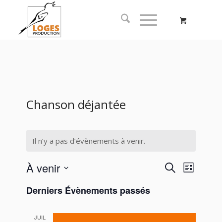
Chanson déjantée
Il n’y a pas d’évènements à venir.
Recherc
Naviga
À venir
Recherche
Liste
de
et
Sélectionnez
vues
Derniers Évènements passés
navigati
une
Évène
date.
de
JUIL