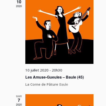
vues
10
2020
Évèneme
10 juillet 2020 - 20h30
Les Amuse-Gueules – Baule (45)
La Corne de Pâture
Baule
MAR
7
2020