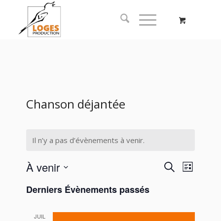
Chanson déjantée
Il n’y a pas d’évènements à venir.
Recherc
Naviga
À venir
Recherche
Liste
de
et
Sélectionnez
vues
Derniers Évènements passés
navigati
une
Évène
date.
de
JUIL