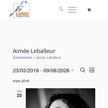
Aimée Leballeur
Évènements
Aimée Leballeur
Recherc
Naviga
23/03/2018
 - 
09/08/2026
Recherche
Liste
de
et
Sélectionnez
vues
mars 2018
navigati
une
Évène
date.
de
VEN
23
vues
Évèneme