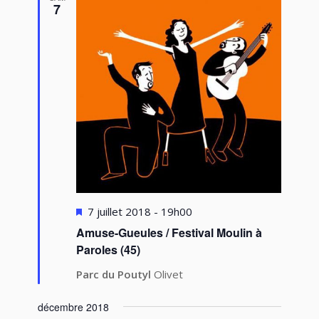
7
Mis
7 juillet 2018 - 19h00
en
Amuse-Gueules / Festival Moulin à
avant
Paroles (45)
Parc du Poutyl
Olivet
décembre 2018