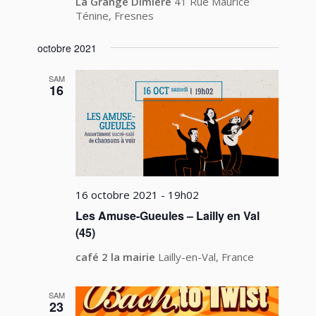
La Grange Dîmière
41 Rue Maurice
Ténine, Fresnes
octobre 2021
SAM
16
16 octobre 2021 - 19h02
Les Amuse-Gueules – Lailly en Val
(45)
café 2 la mairie
Lailly-en-Val, France
SAM
23