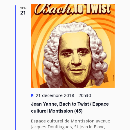
VEN
21
Mis
21 décembre 2018 - 20h30
en
Jean Yanne, Bach to Twist / Espace
avant
culturel Montission (45)
Espace culturel de Montission
avenue
Jacques Douffiagues, St Jean le Blanc,