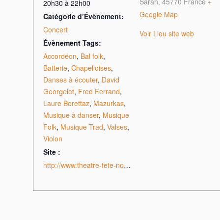
Saran
,
45770
France
+
20h30 à 22h00
Google Map
Catégorie d’Évènement:
Concert
Voir Lieu site web
Évènement Tags:
Accordéon
,
Bal folk
,
Batterie
,
Chapelloises
,
Danses à écouter
,
David
Georgelet
,
Fred Ferrand
,
Laure Borettaz
,
Mazurkas
,
Musique à danser
,
Musique
Folk
,
Musique Trad
,
Valses
,
Violon
Site :
http://www.theatre-tete-noire.com/