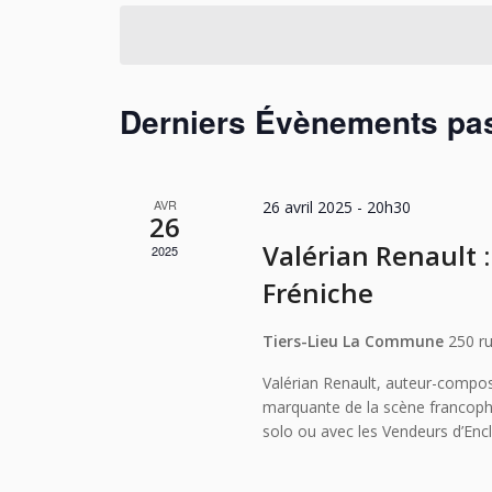
Évènements
mot-
une
clé.
date.
Derniers Évènements pa
AVR
26 avril 2025 - 20h30
26
Valérian Renault : 
2025
Fréniche
Tiers-Lieu La Commune
250 r
Valérian Renault, auteur-composi
marquante de la scène francopho
solo ou avec les Vendeurs d’Enc