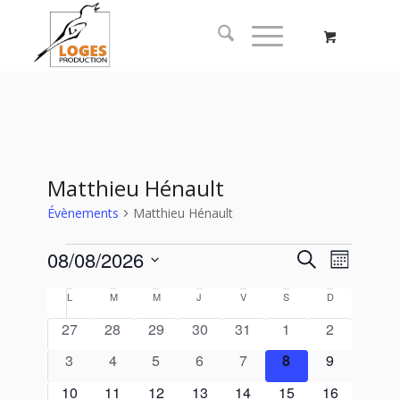
Matthieu Hénault
Évènements
Matthieu Hénault
Recherc
Naviga
08/08/2026
Recherche
Mois
de
et
Sélectionnez
vues
Calendrier
L
M
M
J
V
S
D
navigati
une
Évène
de
date.
0
0
0
0
0
0
0
27
28
29
30
31
1
2
de
Évènements
évènements
évènements
évènements
évènements
évènements
évènements
évènement
0
0
0
0
0
0
vues
0
3
4
5
6
7
8
9
évènements
évènements
évènements
évènements
évènements
évènements
évènement
Évèneme
0
0
0
0
0
0
0
10
11
12
13
14
15
16