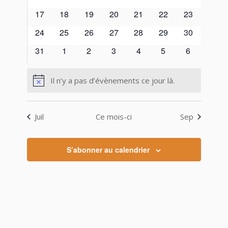
évènements
évènements
évènements
évènements
évènements
évènements
évènements
0
0
0
0
0
0
0
17
18
19
20
21
22
23
évènements
évènements
évènements
évènements
évènements
évènements
évènements
0
0
0
0
0
0
0
24
25
26
27
28
29
30
évènements
évènements
évènements
évènements
évènements
évènements
évènements
0
0
0
0
0
0
0
31
1
2
3
4
5
6
évènements
évènements
évènements
évènements
évènements
évènements
évènement
Il n’y a pas d’évènements ce jour là.
Notice
Juil
Ce mois-ci
Sep
S’abonner au calendrier