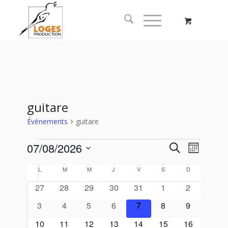
guitare
Évènements
guitare
Recherc
Naviga
07/08/2026
Recherche
Mois
de
et
Sélectionnez
vues
Calendrier
L
M
M
J
V
S
D
navigati
une
Évène
de
date.
0
0
0
0
0
0
0
27
28
29
30
31
1
2
de
Évènements
évènements
évènements
évènements
évènements
évènements
évènements
évènement
0
0
0
0
0
0
vues
0
3
4
5
6
7
8
9
évènements
évènements
évènements
évènements
évènements
évènements
évènement
Évèneme
0
0
0
0
0
0
0
10
11
12
13
14
15
16