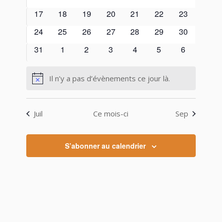
évènements
évènements
évènements
évènements
évènements
évènements
évènements
0
0
0
0
0
0
0
17
18
19
20
21
22
23
évènements
évènements
évènements
évènements
évènements
évènements
évènements
0
0
0
0
0
0
0
24
25
26
27
28
29
30
évènements
évènements
évènements
évènements
évènements
évènements
évènements
0
0
0
0
0
0
0
31
1
2
3
4
5
6
évènements
évènements
évènements
évènements
évènements
évènements
évènement
Il n’y a pas d’évènements ce jour là.
Notice
Juil
Ce mois-ci
Sep
S’abonner au calendrier