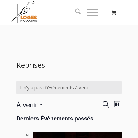
Reprises
Il n’y a pas d’évènements à venir.
Recherc
Naviga
À venir
Recherche
Liste
de
et
Sélectionnez
vues
Derniers Évènements passés
navigati
une
Évène
date.
de
JUIN