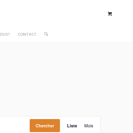
NOUS?
CONTACT
Navigation
de
Chercher
Liste
Mois
vues