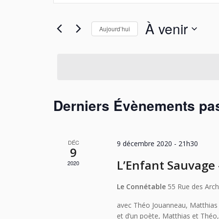
navigation
clé.
de
Rechercher
À venir
Aujourd’hui
Évènements
vues
par
Sélectionnez
Évènements
mot-
une
clé.
date.
Derniers Évènements pa
DÉC
9 décembre 2020 - 21h30
9
L’Enfant Sauvage –
2020
Le Connétable
55 Rue des Arch
avec Théo Jouanneau, Matthias B
et d’un poète, Matthias et Théo