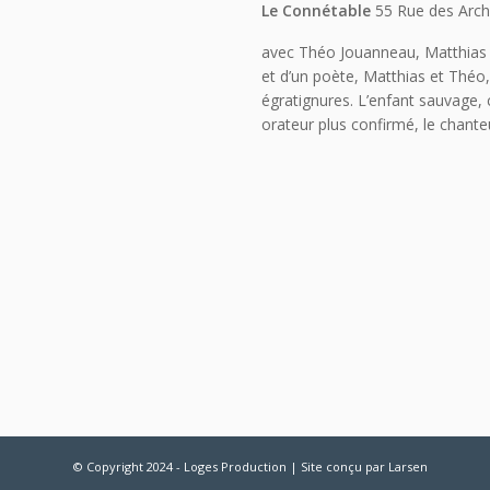
Le Connétable
55 Rue des Arch
avec Théo Jouanneau, Matthias B
et d’un poète, Matthias et Théo
égratignures. L’enfant sauvage, c
orateur plus confirmé, le chante
© Copyright 2024 - Loges Production | Site conçu par
Larsen