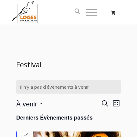
Festival
Il n’y a pas d’évènements à venir.
Recherc
Naviga
À venir
Recherche
Liste
de
et
Sélectionnez
vues
Derniers Évènements passés
navigati
une
Évène
date.
de
FÉV