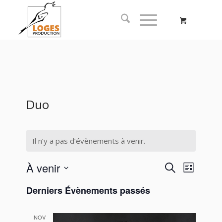
Duo
Il n’y a pas d’évènements à venir.
Recherc
Naviga
À venir
Recherche
Liste
de
et
Sélectionnez
vues
Derniers Évènements passés
navigati
une
Évène
date.
de
NOV