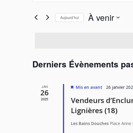
navigation
clé.
de
Rechercher
À venir
Aujourd’hui
Évènements
vues
par
Sélectionnez
Évènements
mot-
une
clé.
date.
Derniers Évènements pa
JAN
Mis en avant
26 janvier 20
26
Vendeurs d’Enclu
2025
Lignières (18)
Les Bains Douches
Place Anne S