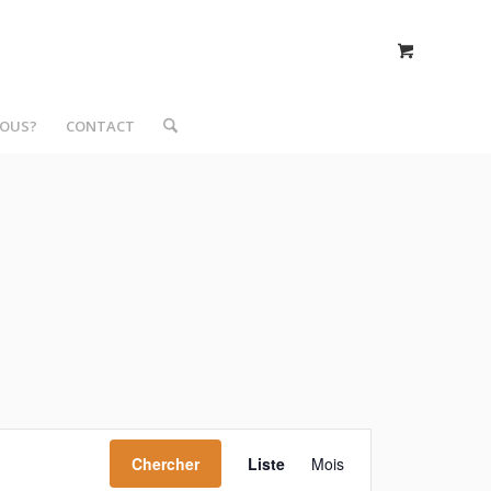
NOUS?
CONTACT
Navigation
de
Chercher
Liste
Mois
vues