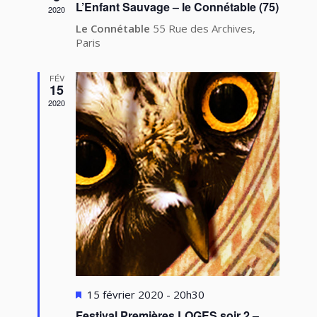
L’Enfant Sauvage – le Connétable (75)
2020
Le Connétable
55 Rue des Archives,
Paris
FÉV
15
2020
Mis
15 février 2020 - 20h30
en
Festival Premières LOGES soir 2 –