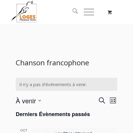
Chanson francophone
Il n’y a pas d’évènements à venir.
Recherc
Naviga
À venir
Recherche
Liste
de
et
Sélectionnez
vues
Derniers Évènements passés
navigati
une
Évène
date.
de
OCT