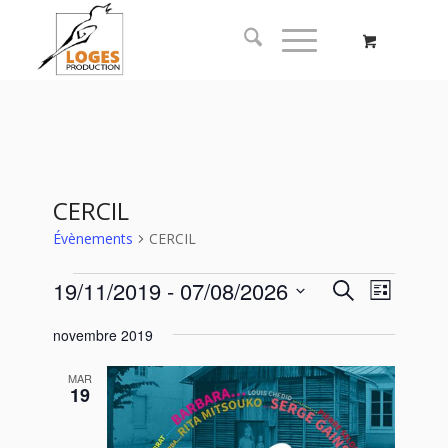
CERCIL
Évènements
CERCIL
Recherc
Naviga
19/11/2019
 - 
07/08/2026
Recherche
Liste
de
et
Sélectionnez
vues
novembre 2019
navigati
une
Évène
date.
de
MAR
19
vues
Évèneme