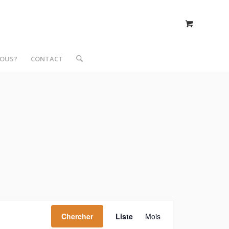
NOUS?
CONTACT
Navigation
de
Chercher
Liste
Mois
vues