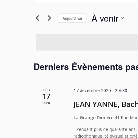
navigation
clé.
de
Rechercher
À venir
Aujourd’hui
Évènements
vues
par
Sélectionnez
Évènements
mot-
une
clé.
date.
Derniers Évènements pa
DÉC
17 décembre 2020 - 20h30
17
JEAN YANNE, Bach 
2020
La Grange Dîmière
41 Rue Mau
Pendant plus de quarante ans,
radiophonique, télévisuel et cin